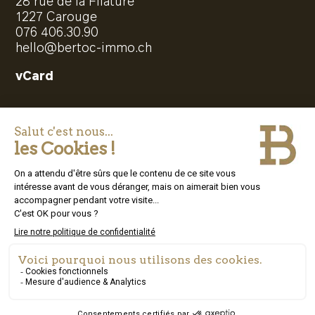
28 rue de la Filature
1227 Carouge
076 406.30.90
hello@bertoc-immo.ch
vCard



Politique de confidentialité
© 2023 – Bertoc Immo SA – Site crée par
colegram